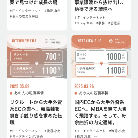
案で見つけた成長の場
事業譲渡から抜け出し、
納得できる環境へ
#IT・インターネット
#物流·倉庫
#個人の成果を評価
…
#IT・インターネット
#メディカル
#事務
#管理系
…
2025.05.02
2025.03.26
あの人の転職事情
あの人の転職事情
リクルートから大手外資
国内ECから大手外資系
系EC企業へ、転職軸を
ECへ。MBAを経て大き
貫き手触り感を求めた転
く飛躍する。そして、紆
職
余曲折の内定通知。
#IT・インターネット
#流通·小売
#IT・インターネット
#流通·小売
#マーケティング/企画
…
#物流·倉庫
…