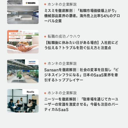
ホンネの企業解説
ミスミを徹底解剖｜「転職市場価値爆上がり」
機械部品業界の覇者。海外売上比率54%のグロ
ーバル企業
転職の成功ノウハウ
【転職後に休みたい日がある場合】入社前にど
う伝える？トラブルを防ぐ伝え方と注意点
ホンネの企業解説
Sansanを徹底解剖｜社会の変革を目指し「ビ
ジネスインフラになる」日本のSaaS業界を牽
引するトッププレイヤー
ホンネの企業解説
ニーリーを徹底解剖｜「駐車場を通じてカーユ
ーザーの常識を激変させる」今最も注目のバー
ティカルSaaS