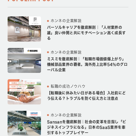
ホンネの企業解説
パーソルキャリアを徹底解剖｜「人材業界の
雄」良い仲間と共にモチベーション高く成長す
る
ホンネの企業解説
ミスミを徹底解剖｜「転職市場価値爆上がり」
機械部品業界の覇者。海外売上比率54%のグロ
ーバル企業
転職の成功ノウハウ
【転職後に休みたい日がある場合】入社前にど
う伝える？トラブルを防ぐ伝え方と注意点
ホンネの企業解説
Sansanを徹底解剖｜社会の変革を目指し「ビ
ジネスインフラになる」日本のSaaS業界を牽
引するトッププレイヤー