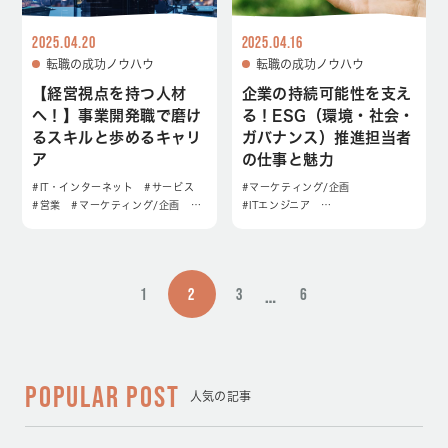
2025.04.20
2025.04.16
転職の成功ノウハウ
転職の成功ノウハウ
【経営視点を持つ人材
企業の持続可能性を支え
へ！】事業開発職で磨け
る！ESG（環境・社会・
るスキルと歩めるキャリ
ガバナンス）推進担当者
ア
の仕事と魅力
#IT・インターネット
#サービス
#マーケティング/企画
#営業
#マーケティング/企画
…
#ITエンジニア
…
…
1
2
3
6
POPULAR POST
人気の記事