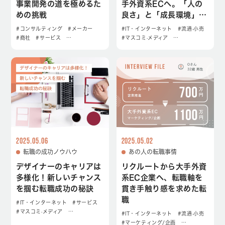
事業開発の道を極めるた
手外資系ECへ。「人の
めの挑戦
良さ」と「成長環境」が
決め手
#コンサルティング
#メーカー
#IT・インターネット
#流通·小売
#商社
#サービス
…
#マスコミ·メディア
…
2025.05.06
2025.05.02
転職の成功ノウハウ
あの人の転職事情
デザイナーのキャリアは
リクルートから大手外資
多様化！新しいチャンス
系EC企業へ、転職軸を
を掴む転職成功の秘訣
貫き手触り感を求めた転
職
#IT・インターネット
#サービス
#マスコミ·メディア
…
#IT・インターネット
#流通·小売
#マーケティング/企画
…