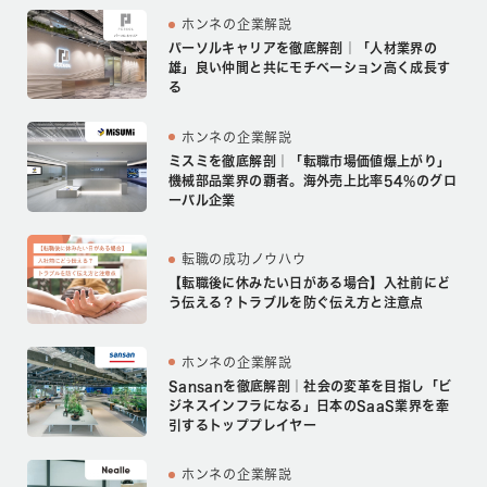
ホンネの企業解説
パーソルキャリアを徹底解剖｜「人材業界の
雄」良い仲間と共にモチベーション高く成長す
る
ホンネの企業解説
ミスミを徹底解剖｜「転職市場価値爆上がり」
機械部品業界の覇者。海外売上比率54%のグロ
ーバル企業
転職の成功ノウハウ
【転職後に休みたい日がある場合】入社前にど
う伝える？トラブルを防ぐ伝え方と注意点
ホンネの企業解説
Sansanを徹底解剖｜社会の変革を目指し「ビ
ジネスインフラになる」日本のSaaS業界を牽
引するトッププレイヤー
ホンネの企業解説