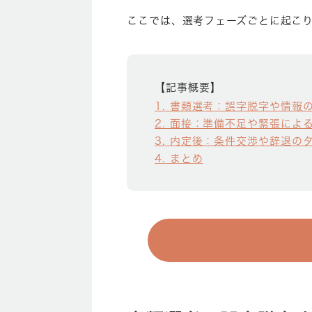
ここでは、選考フェーズごとに起こ
【記事概要】
1
書類選考：誤字脱字や情報
2
面接：準備不足や緊張によ
3
内定後：条件交渉や辞退の
4
まとめ