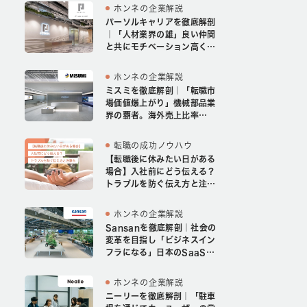
ホンネの企業解説
パーソルキャリアを徹底解剖
｜「人材業界の雄」良い仲間
と共にモチベーション高く成
長する
ホンネの企業解説
ミスミを徹底解剖｜「転職市
場価値爆上がり」機械部品業
界の覇者。海外売上比率
54%のグローバル企業
転職の成功ノウハウ
【転職後に休みたい日がある
場合】入社前にどう伝える？
トラブルを防ぐ伝え方と注意
点
ホンネの企業解説
Sansanを徹底解剖｜社会の
変革を目指し「ビジネスイン
フラになる」日本のSaaS業
界を牽引するトッププレイヤ
ー
ホンネの企業解説
ニーリーを徹底解剖｜「駐車