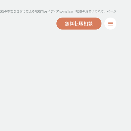
転職の不安を自信に変える転職Tipsメディアsomalico「転職の成功ノウハウ」ページ
無料転職相談
無料転職相談