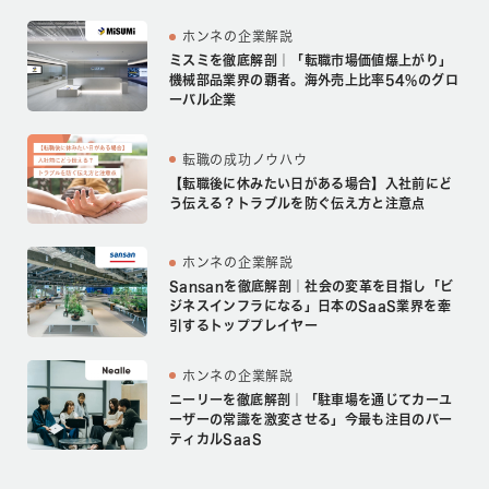
ホンネの企業解説
ミスミを徹底解剖｜「転職市場価値爆上がり」
機械部品業界の覇者。海外売上比率54%のグロ
ーバル企業
転職の成功ノウハウ
【転職後に休みたい日がある場合】入社前にど
う伝える？トラブルを防ぐ伝え方と注意点
ホンネの企業解説
Sansanを徹底解剖｜社会の変革を目指し「ビ
ジネスインフラになる」日本のSaaS業界を牽
引するトッププレイヤー
ホンネの企業解説
ニーリーを徹底解剖｜「駐車場を通じてカーユ
ーザーの常識を激変させる」今最も注目のバー
ティカルSaaS