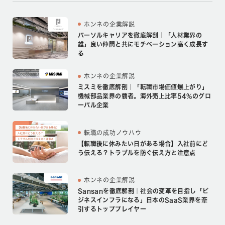
ホンネの企業解説
パーソルキャリアを徹底解剖｜「人材業界の
雄」良い仲間と共にモチベーション高く成長す
る
ホンネの企業解説
ミスミを徹底解剖｜「転職市場価値爆上がり」
機械部品業界の覇者。海外売上比率54%のグロ
ーバル企業
転職の成功ノウハウ
【転職後に休みたい日がある場合】入社前にど
う伝える？トラブルを防ぐ伝え方と注意点
ホンネの企業解説
Sansanを徹底解剖｜社会の変革を目指し「ビ
ジネスインフラになる」日本のSaaS業界を牽
引するトッププレイヤー