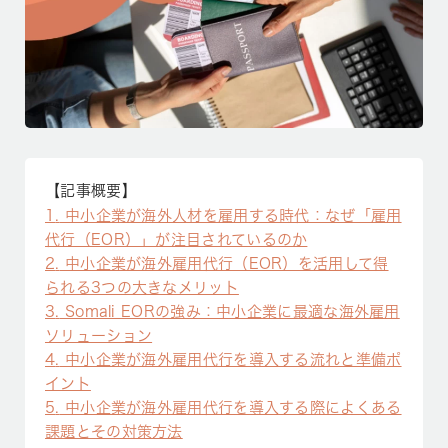
【記事概要】
1
中小企業が海外人材を雇用する時代：なぜ「雇用
代行（EOR）」が注目されているのか
2
中小企業が海外雇用代行（EOR）を活用して得
られる3つの大きなメリット
3
Somali EORの強み：中小企業に最適な海外雇用
ソリューション
4
中小企業が海外雇用代行を導入する流れと準備ポ
イント
5
中小企業が海外雇用代行を導入する際によくある
課題とその対策方法